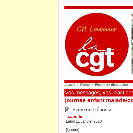
Accueil
 
 > 
 
Forum
 
 > 
 
Forum de dicuion
Vo meage, vo réaction.
journée enfant malade/c
 Ecrire une répone
 Iabelle
 Lundi 11 Janvier 2010
[Ignorer]