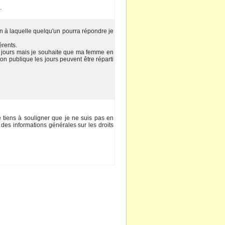
 
 à laquelle quelqu'un pourra répondre je 
érent. 
6 jour mai je ouhaite que ma femme en 
n publique le jour peuvent être réparti 
je tien à ouligner que je ne ui pa en 
 de information générale ur le droit 