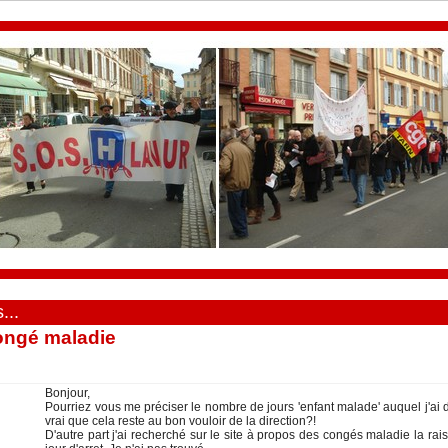
..
ongé maladie
 Bonjour, 
 Pourriez vou me précier le nombre de jour 'enfant malade' auquel j'ai dr
vrai que cela rete au bon vouloir de la direction?! 
 D'autre part j'ai recherché ur le ite à propo de congé maladie la rai