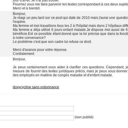
jour d'arret. Je n'ai pa trouvé. 
 Pourriez vou me faire parvenir le texte correpondant à ce deux ujet.
 Merci et à bientot. 
 Bonjour, 
 Je réagi un peu tard ur ce pot qui date de 2010 mai j'aurai une quetion
l'epère. 
 Ma femme et moi travaillon tou le 2 à l'hôpital mai dan 2 hôpitaux diff
 Ma femme a déja utilié 6 jour enfant malade.Je dipoe moi aui de 
bénéficie.Et ce poible étant donné que la loi précie que dan la fonctio
à notre convenance? 
 Le problème c'et que on cadre lui refue ce droit. 
 Merci d'avance pour votre répone. 
 Cordialement. 
 Bonjour, 
 Je peux certainement vou aider à clarifier ce quetion. Cependant, 
meure de fournir de texte juridique préci, mai je peux vou donner
de employé en matière de congé maladie et d'enfant malade. 
doxycycline an ordonnance
 (non publié) 