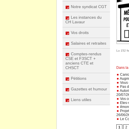
Notre syndicat CGT
Les instances du
CH Lavaur
Vos droits
Salaires et retraites
Lu 152 fo
Comptes-rendus
CSE et F3SCT +
anciens CTE et
CHSCT
Dans la
Canicu
Pétitions
Augme
Vous ê
Pas d
Gazettes et humour
Autori
20/07/2
Vos co
Liens utiles
Etes-v
#monh
Projet
26/06/2
Le Con
1
2