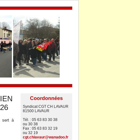
RIEN
Coordonnées
/26
Syndicat CGT CH LAVAUR
81500 LAVAUR
Tél. : 05 63 83 30 38
 sert à
ou 30 38
Fax : 05 63 83 32 19
ou 32 19
cgt.chlavaur@wanadoo.fr