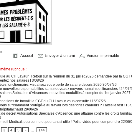
is
Accueil
Envoyer à un ami
Version imprimable
 même rubrique :
le au CH Lavaur : Retour sur la réunion du 31 juillet 2026 demandée par la CGT 
ntez nos salaires ! 3/08/26
tes fonctionnaire, visualisez votre perte de salaire depuis 2020 30/07/26
e nouvelles responsabilités sans nouveaux moyens humains et financiers ! 24/07/
sations Spéciales d'Absences: nouvelles modalités à compter du 1er janvier 2027
6
nditions de travail: la CGT du CH Lavaur vous consulte ! 16/07/26
ous suffisamment protégé·e au travail lors des fortes chaleurs ? Faites le test ! 13/
ôpitalachaud 29/06/26
 de décret Autorisations Spéciales d'Absence: une attaque contre les droits familiau
6
seil Médical: peu connu et pourtant si utile ! Petite vidéo pour comprendre 22/06/
3
4
5
»
...
144