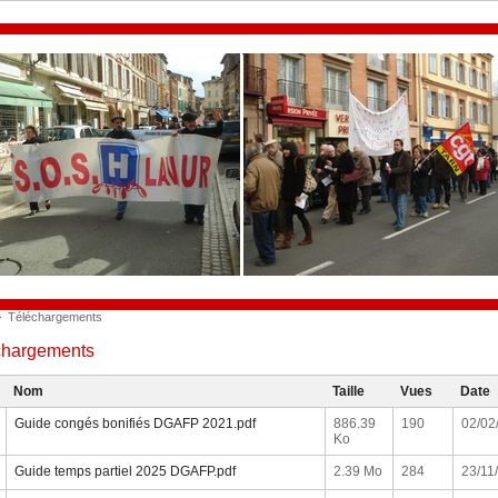
>
Téléchargements
chargements
Nom
Taille
Vues
Date
Guide congés bonifiés DGAFP 2021.pdf
886.39
190
02/02
Ko
Guide temps partiel 2025 DGAFP.pdf
2.39 Mo
284
23/11