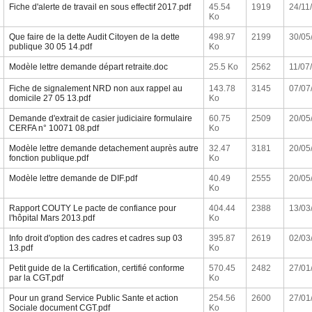
Fiche d'alerte de travail en sous effectif 2017.pdf
45.54
1919
24/11
Ko
Que faire de la dette Audit Citoyen de la dette
498.97
2199
30/05
publique 30 05 14.pdf
Ko
Modèle lettre demande départ retraite.doc
25.5 Ko
2562
11/07
Fiche de signalement NRD non aux rappel au
143.78
3145
07/07
domicile 27 05 13.pdf
Ko
Demande d'extrait de casier judiciaire formulaire
60.75
2509
20/05
CERFA n° 10071 08.pdf
Ko
Modèle lettre demande detachement auprès autre
32.47
3181
20/05
fonction publique.pdf
Ko
Modèle lettre demande de DIF.pdf
40.49
2555
20/05
Ko
Rapport COUTY Le pacte de confiance pour
404.44
2388
13/03
l'hôpital Mars 2013.pdf
Ko
Info droit d'option des cadres et cadres sup 03
395.87
2619
02/03
13.pdf
Ko
Petit guide de la Certification, certifié conforme
570.45
2482
27/01
par la CGT.pdf
Ko
Pour un grand Service Public Sante et action
254.56
2600
27/01
Sociale document CGT.pdf
Ko