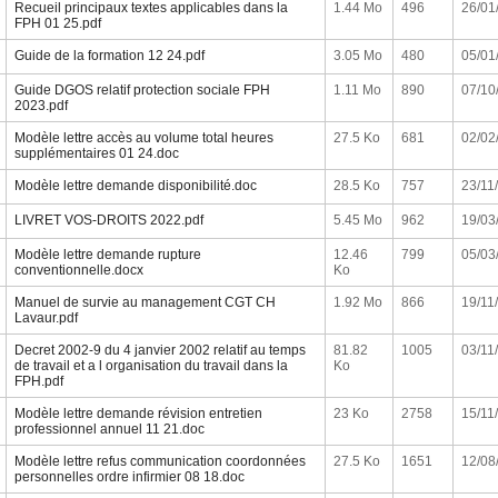
Recueil principaux textes applicables dans la
1.44 Mo
496
26/01
FPH 01 25.pdf
Guide de la formation 12 24.pdf
3.05 Mo
480
05/01
Guide DGOS relatif protection sociale FPH
1.11 Mo
890
07/10
2023.pdf
Modèle lettre accès au volume total heures
27.5 Ko
681
02/02
supplémentaires 01 24.doc
Modèle lettre demande disponibilité.doc
28.5 Ko
757
23/11
LIVRET VOS-DROITS 2022.pdf
5.45 Mo
962
19/03
Modèle lettre demande rupture
12.46
799
05/03
conventionnelle.docx
Ko
Manuel de survie au management CGT CH
1.92 Mo
866
19/11
Lavaur.pdf
Decret 2002-9 du 4 janvier 2002 relatif au temps
81.82
1005
03/11
de travail et a l organisation du travail dans la
Ko
FPH.pdf
Modèle lettre demande révision entretien
23 Ko
2758
15/11
professionnel annuel 11 21.doc
Modèle lettre refus communication coordonnées
27.5 Ko
1651
12/08
personnelles ordre infirmier 08 18.doc