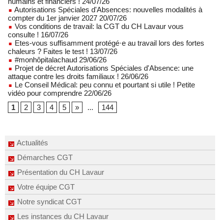
humains et financiers ! 24/07/26
Autorisations Spéciales d'Absences: nouvelles modalités à
compter du 1er janvier 2027 20/07/26
Vos conditions de travail: la CGT du CH Lavaur vous
consulte ! 16/07/26
Etes-vous suffisamment protégé·e au travail lors des fortes
chaleurs ? Faites le test ! 13/07/26
#monhôpitalachaud 29/06/26
Projet de décret Autorisations Spéciales d'Absence: une
attaque contre les droits familiaux ! 26/06/26
Le Conseil Médical: peu connu et pourtant si utile ! Petite
vidéo pour comprendre 22/06/26
1
2
3
4
5
»
...
144
Actualités
Démarches CGT
Présentation du CH Lavaur
Votre équipe CGT
Notre syndicat CGT
Les instances du CH Lavaur