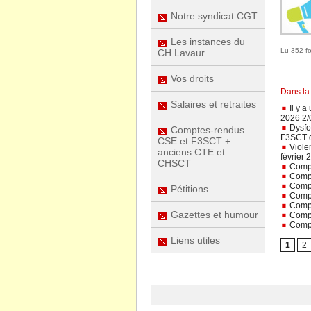
Notre syndicat CGT
Les instances du
Lu 352 fo
CH Lavaur
Vos droits
Dans la
Salaires et retraites
Il y a
2026 2/
Dysfon
Comptes-rendus
F3SCT d
CSE et F3SCT +
Violen
anciens CTE et
février
CHSCT
Compt
Compt
Compt
Pétitions
Compt
Compt
Gazettes et humour
Compt
Compt
Liens utiles
1
2