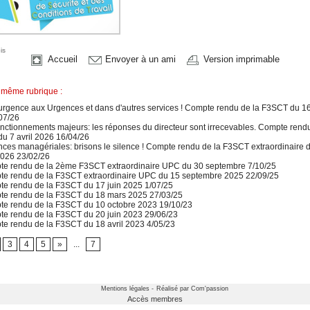
is
Accueil
Envoyer à un ami
Version imprimable
 même rubrique :
 urgence aux Urgences et dans d'autres services ! Compte rendu de la F3SCT du 16
07/26
ctionnements majeurs: les réponses du directeur sont irrecevables. Compte rendu
u 7 avril 2026 16/04/26
ces managériales: brisons le silence ! Compte rendu de la F3SCT extraordinaire 
 2026 23/02/26
e rendu de la 2ème F3SCT extraordinaire UPC du 30 septembre 7/10/25
e rendu de la F3SCT extraordinaire UPC du 15 septembre 2025 22/09/25
e rendu de la F3SCT du 17 juin 2025 1/07/25
e rendu de la F3SCT du 18 mars 2025 27/03/25
e rendu de la F3SCT du 10 octobre 2023 19/10/23
e rendu de la F3SCT du 20 juin 2023 29/06/23
e rendu de la F3SCT du 18 avril 2023 4/05/23
3
4
5
»
...
7
Mentions légales -
Réalisé par Com'passion
Accès membres