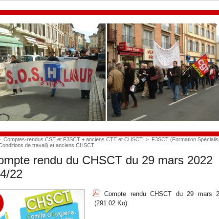
>
Comptes-rendus CSE et F3SCT + anciens CTE et CHSCT
>
F3SCT (Formation Spécialis
Conditions de travail) et anciens CHSCT
mpte rendu du CHSCT du 29 mars 2022
04/22
Compte rendu CHSCT du 29 mars 2
(291.02 Ko)