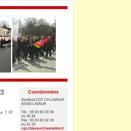
23
Coordonnées
Syndicat CGT CH LAVAUR
81500 LAVAUR
Tél. : 05 63 83 30 38
ur 7 07
ou 30 38
Fax : 05 63 83 32 19
ou 32 19
cgt.chlavaur@wanadoo.fr