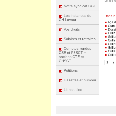
Lu 355 fo
Notre syndicat CGT
Les instances du
Dans la
CH Lavaur
Age d'
Cumul
Vos droits
Dossie
Grille
Grille
Salaires et retraites
Grille
Grille
Grille
Comptes-rendus
Grille
CSE et F3SCT +
Grille
anciens CTE et
CHSCT
1
2
Pétitions
Gazettes et humour
Liens utiles