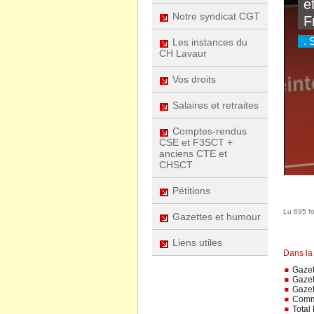
Notre syndicat CGT
Les instances du
CH Lavaur
Vos droits
Salaires et retraites
Comptes-rendus
CSE et F3SCT +
anciens CTE et
CHSCT
Pétitions
Lu 695 fo
Gazettes et humour
Liens utiles
Dans la
Gazett
Gazet
Gazet
Comme 
Total