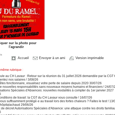
iquer sur la photo pour
l'agrandir
is
Accueil
Envoyer à un ami
Version imprimable
 même rubrique :
le au CH Lavaur : Retour sur la réunion du 31 juillet 2026 demandée par la CGT 
ntez nos salaires ! 3/08/26
tes fonctionnaire, visualisez votre perte de salaire depuis 2020 30/07/26
e nouvelles responsabilités sans nouveaux moyens humains et financiers ! 24/07/
sations Spéciales d'Absences: nouvelles modalités à compter du 1er janvier 2027
6
nditions de travail: la CGT du CH Lavaur vous consulte ! 16/07/26
ous suffisamment protégé·e au travail lors des fortes chaleurs ? Faites le test ! 13/
ôpitalachaud 29/06/26
 de décret Autorisations Spéciales d'Absence: une attaque contre les droits familiau
6