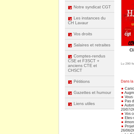
Notre syndicat CGT
Les instances du
CH Lavaur
Vos droits
Salaires et retraites
Cl
Comptes-rendus
CSE et F3SCT +
Lu 290 fo
anciens CTE et
CHSCT
Pétitions
Dans la
Canicu
Gazettes et humour
Augme
Vous ê
Pas d
Liens utiles
Autori
20/07/2
Vos co
Etes-v
#monh
Projet
26/06/2