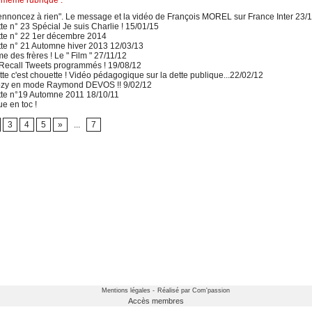
ennoncez à rien". Le message et la vidéo de François MOREL sur France Inter 23/
e n° 23 Spécial Je suis Charlie ! 15/01/15
te n° 22 1er décembre 2014
te n° 21 Automne hiver 2013 12/03/13
des frères ! Le " Film " 27/11/12
 Recall Tweets programmés ! 19/08/12
te c'est chouette ! Vidéo pédagogique sur la dette publique...22/02/12
zy en mode Raymond DEVOS !! 9/02/12
te n°19 Automne 2011 18/10/11
e en toc !
3
4
5
»
...
7
Mentions légales -
Réalisé par Com'passion
Accès membres