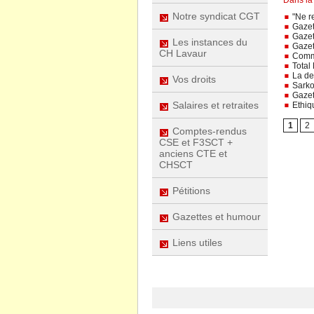
Notre syndicat CGT
"Ne r
Gazett
Gazet
Les instances du
Gazet
CH Lavaur
Comme 
Total
La det
Vos droits
Sarko
Gazet
Salaires et retraites
Ethiqu
1
2
Comptes-rendus
CSE et F3SCT +
anciens CTE et
CHSCT
Pétitions
Gazettes et humour
Liens utiles