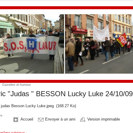
>
Gazettes et humour
ic "Judas " BESSON Lucky Luke 24/10/09
c judas Besson Lucky Luke.jpeg
(168.27 Ko)
is
Accueil
Envoyer à un ami
Version imprimable
 même rubrique :