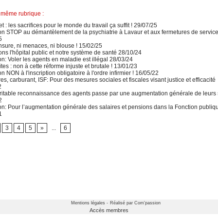
 même rubrique :
 : les sacrifices pour le monde du travail ça suffit ! 29/07/25
on STOP au démantèlement de la psychiatrie à Lavaur et aux fermetures de servic
5
sure, ni menaces, ni blouse ! 15/02/25
s l'hôpital public et notre système de santé 28/10/24
on: Voler les agents en maladie est illégal 28/03/24
tes : non à cette réforme injuste et brutale ! 13/01/23
on NON à l'inscription obligatoire à l'ordre infirmier ! 16/05/22
es, carburant, ISF: Pour des mesures sociales et fiscales visant justice et efficacité
2
ritable reconnaissance des agents passe par une augmentation générale de leurs 
2
on: Pour l’augmentation générale des salaires et pensions dans la Fonction publiq
1
3
4
5
»
...
6
Mentions légales -
Réalisé par Com'passion
Accès membres