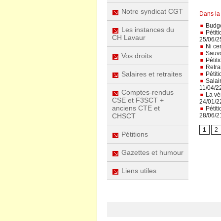
Notre syndicat CGT
Dans la
Budget
Les instances du
Pétiti
CH Lavaur
25/06/2
Ni cen
Sauvon
Vos droits
Pétiti
Retrai
Salaires et retraites
Pétiti
Salair
11/04/2
Comptes-rendus
La vé
CSE et F3SCT +
24/01/2
anciens CTE et
Pétiti
28/06/2
CHSCT
1
2
Pétitions
Gazettes et humour
Liens utiles