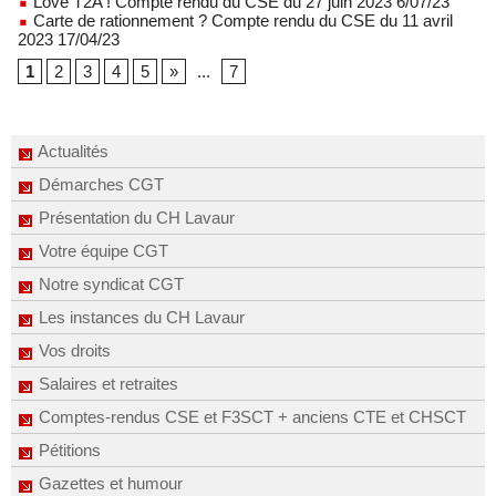
Love T2A ! Compte rendu du CSE du 27 juin 2023 6/07/23
Carte de rationnement ? Compte rendu du CSE du 11 avril
2023 17/04/23
1
2
3
4
5
»
...
7
Actualités
Démarches CGT
Présentation du CH Lavaur
Votre équipe CGT
Notre syndicat CGT
Les instances du CH Lavaur
Vos droits
Salaires et retraites
Comptes-rendus CSE et F3SCT + anciens CTE et CHSCT
Pétitions
Gazettes et humour